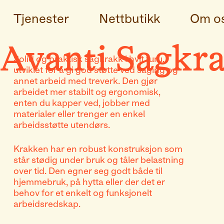
Tjenester
Nettbutikk
Om o
Avanti Sagkr
Solid og praktisk sagkrakk i hvit furu,
utviklet for å gi god støtte ved saging og
annet arbeid med treverk. Den gjør
arbeidet mer stabilt og ergonomisk,
enten du kapper ved, jobber med
materialer eller trenger en enkel
arbeidsstøtte utendørs.
Krakken har en robust konstruksjon som
står stødig under bruk og tåler belastning
over tid. Den egner seg godt både til
hjemmebruk, på hytta eller der det er
behov for et enkelt og funksjonelt
arbeidsredskap.