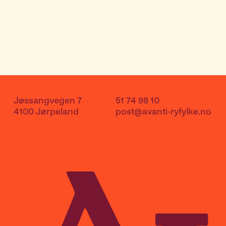
Har du noe som skal vaskes?
Kontakt oss
Jøssangvegen 7
51 74 98 10
4100 Jørpeland
post@avanti-ryfylke.no