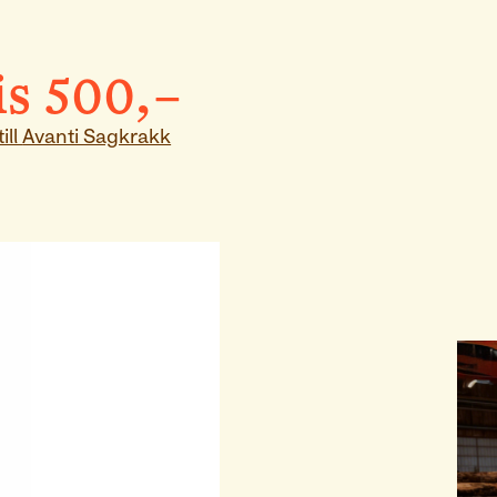
is
500
,–
ill
Avanti Sagkrakk