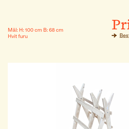
Pr
Mål:
H: 100 cm B: 68 cm
Best

Hvit furu