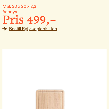
Mål:
30 x 20 x 2,3
Accoya
Pris
499
,–
Bestill
Ryfylkeplank liten
